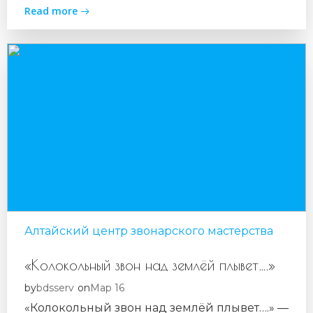
Read more
Алтайский центр звонарского мастерства
«Колокольный звон над землёй плывет….»
bdsserv
Мар 16
by
on
«Колокольный звон над землёй плывет….» —