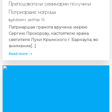
Преподаватели семинарии получили
Патриаршие награды
bdsserv
Мар 16
by
on
Патриаршая грамота вручена: иерею
Сергию Прохорову, настоятелю храма
святителя Луки Крымского г. Барнаула, во
внимание[…]
Read more