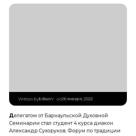
|
bdsserv
26 января, 2022
Written by
on
Д
елегатом от Барнаульской Духовной
Семинарии стал студент 4 курса диакон
Александр Сухоруков. Форум по традиции