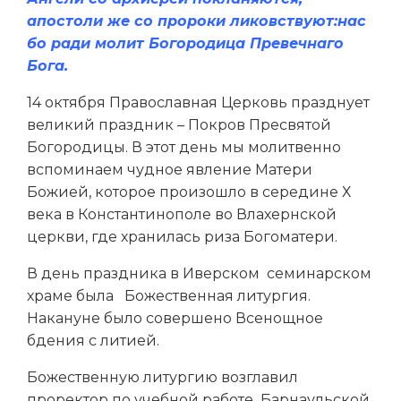
апостоли же со пророки ликовствуют:нас
бо ради молит Богородица Превечнаго
Бога.
14 октября Православная Церковь празднует
великий праздник – Покров Пресвятой
Богородицы. В этот день мы молитвенно
вспоминаем чудное явление Матери
Божией, которое произошло в середине Х
века в Константинополе во Влахернской
церкви, где хранилась риза Богоматери.
В день праздника в Иверском
семинарском
храме была
Божественная литургия.
Накануне было совершено Всенощное
бдения с литией.
Божественную литургию возглавил
проректор по учебной работе
Барнаульской