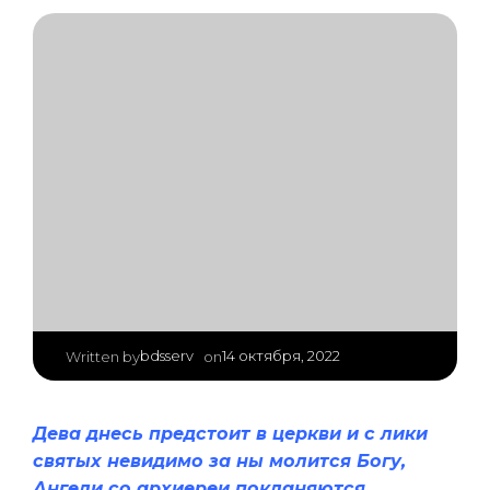
|
bdsserv
14 октября, 2022
Written by
on
Дева днесь предстоит в церкви и с лики
святых невидимо за ны молится Богу,
Ангели со архиереи покланяются,