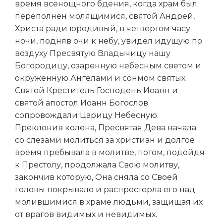
время всенощного бдения, когда храм был
переполнен молящимися, святой Андрей,
Христа ради юродивый, в четвертом часу
ночи, подняв очи к небу, увидел идущую по
воздуху Пресвятую Владычицу нашу
Богородицу, озаренную небесным светом и
окруженную Ангелами и сонмом святых.
Святой Креститель Господень Иоанн и
святой апостол Иоанн Богослов
сопровождали Царицу Небесную.
Преклонив колена, Пресвятая Дева начала
со слезами молиться за христиан и долгое
время пребывала в молитве, потом, подойдя
к Престолу, продолжала Свою молитву,
закончив которую, Она сняла со Своей
головы покрывало и распростерла его над
молившимися в храме людьми, защищая их
от врагов видимых и невидимых.