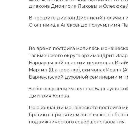
диакона Дионисия Лыковы и Олесюка А
В постриге диакон Дионисий получил и
Столпника, а Александр получил имя Па
Во время пострига молилась монашеска
Тальменского округа архимандрит Илар
Барнаульской епархии иеромонах Исайя
Мартин (Шапоренко), схимонах Иоанн (А
Барнаульской духовной семинарии и пр
За богослужением пел хор Барнаульск
Дмитрия Котова.
По окончании монашеского пострига м
братию с принятием ангельского образа,
подвижнического совершенствования.