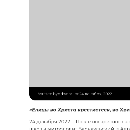
|
bdsserv
24 декабря, 2022
Written by
on
«
Елицы во Христа крестистеся
, во Хр
24 декабря 2022 г. После воскресного 
школы митрополит Барнаульский и Алт