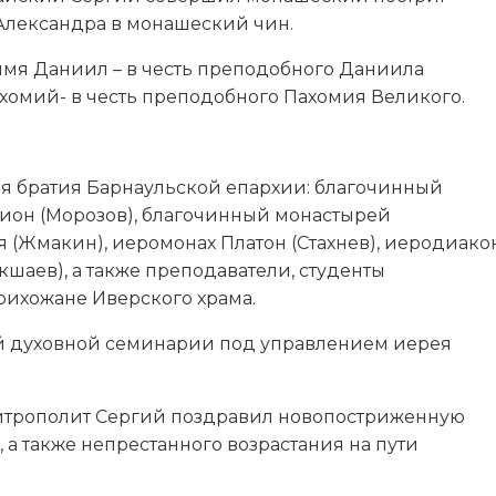
лександра в монашеский чин.
мя Даниил – в честь преподобного Даниила
хомий- в честь преподобного Пахомия Великого.
я братия Барнаульской епархии: благочинный
ион (Морозов), благочинный монастырей
 (Жмакин), иеромонах Платон (Стахнев), иеродиако
кшаев), а также преподаватели, студенты
ихожане Иверского храма.
ой духовной семинарии под управлением иерея
итрополит Сергий поздравил новопостриженную
 а также непрестанного возрастания на пути