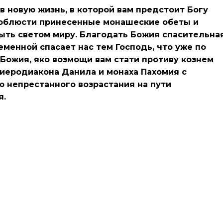
 новую жизнь, в которой вам предстоит Богу
облюсти принесенные монашеские обеты и
ыть светом миру. Благодать Божия спасительна
еменной спасает нас тем Господь, что уже по
 Божия, яко возмощи вам стати противу кознем
 иеродиакона Данила и монаха Пахомия с
ю непрестанного возрастания на пути
я.