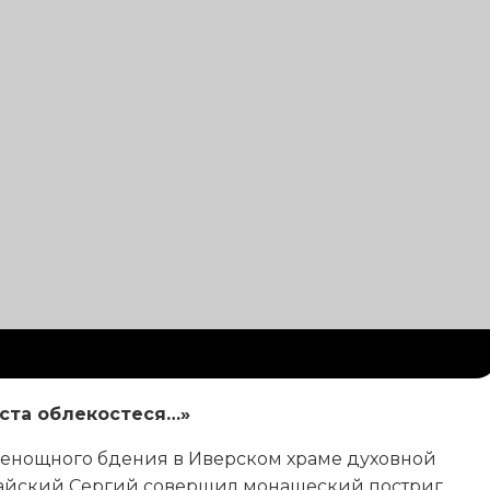
иста облекостеся…»
всенощного бдения в Иверском храме духовной
айский Сергий совершил монашеский постриг