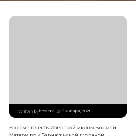
|
bdsserv
8 января, 2020
Written by
on
В храме в честь Иверской иконы Божией
Матери при Барнаульской духовной