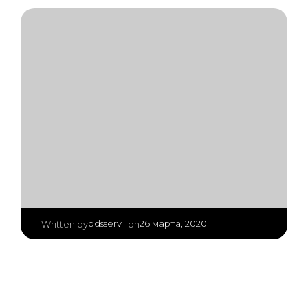
|
bdsserv
26 марта, 2020
Written by
on