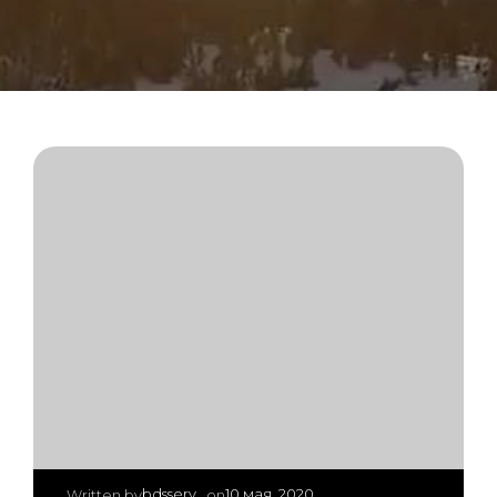
|
bdsserv
10 мая, 2020
Written by
on