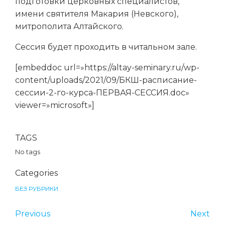
подготовки церковных специалистов,
имени святителя Макария (Невского),
митрополита Алтайского.
Сессия будет проходить в читальном зале.
[embeddoc url=»https://altay-seminary.ru/wp-
content/uploads/2021/09/БКШ-расписание-
сессии-2-го-курса-ПЕРВАЯ-СЕССИЯ.doc»
viewer=»microsoft»]
TAGS
No tags
Categories
БЕЗ РУБРИКИ
Previous
Next