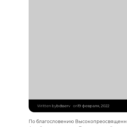
|
bdsserv
19 февраля, 2022
Written by
on
По благословению Высокопреосвященне