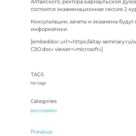
Алтайского, ректора Барнаульской духо
состоится экзаменационная сессия 2 кур
Консультации, зачеты и экзамены будут
информатики.
[embeddoc url=»https://altay-seminary.ru
СЗО.doc» viewer=»microsoft»]
TAGS
No tags
Categories
БЕЗ РУБРИКИ
Previous