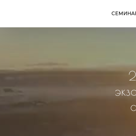
СЕМИНА
2
экз
с