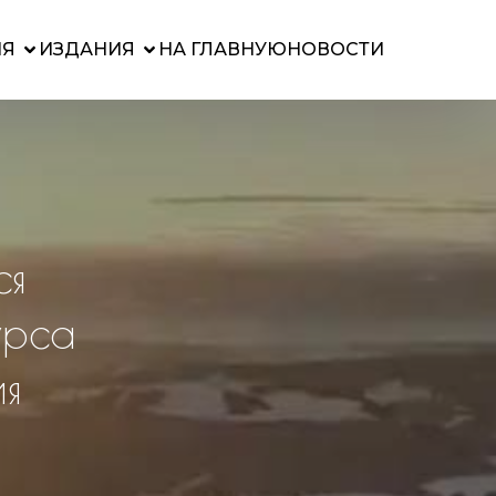
ИЯ
ИЗДАНИЯ
НА ГЛАВНУЮ
НОВОСТИ
ся
урса
ия