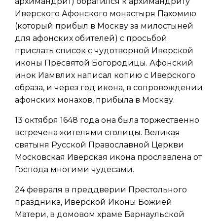
архимандрит) обратился к архимандриту
Иверского Афонского монастыря Пахомию
(который прибыл в Москву за милостыней
для афонских обителей) с просьбой
прислать список с чудотворной Иверской
иконы Пресвятой Богородицы. Афонский
инок Иамвлих написал копию с Иверского
образа, и через год икона, в сопровождении
афонских монахов, прибыла в Москву.
13 октября 1648 года она была торжественно
встречена жителями столицы. Великая
святыня Русской Православной Церкви
Московская Иверская икона прославлена от
Господа многими чудесами.
24 февраля в преддверии Престольного
праздника, Иверской Иконы Божией
Матери, в домовом храме Барнаульской