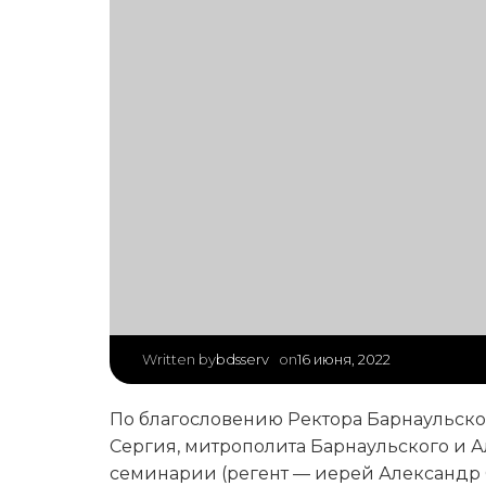
|
bdsserv
16 июня, 2022
Written by
on
По благословению Ректора Барнаульс
Сергия, митрополита Барнаульского и 
семинарии (регент — иерей Александр 