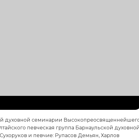
кой духовной семинарии Высокопреосвященнейшег
Алтайского певческая группа Барнаульской духовно
Сухоруков и певчие: Рупасов Демьян, Харлов