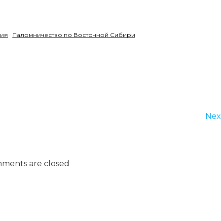
хия
Паломничество по Восточной Сибири
Nex
ments are closed