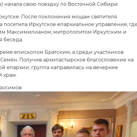
 начала свою поездку по Восточной Сибири.
Иркутске. После поклонения мощам святителя
а посетила Иркутское епархиальное управление, гд
м Максимилианом, митрополитом Иркутским и
я беседа.
емя епископом Братским, а среди участников
 Семён. Получив архипастырское благословение на
й епархии, группа направилась на вечернее
 храм.
Изосимов