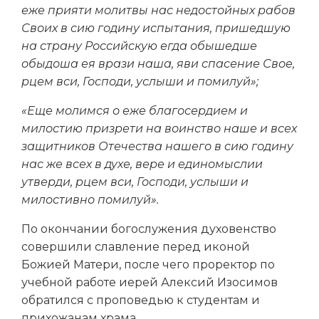
еже прияти молитвы нас недостойных рабов
Своих в сию годину испытания, пришедшую
на страну Российскую егда обышедше
обыдоша ея врази наша, яви спасение Свое,
рцем вси, Господи, услыши и помилуй»;
«Еще молимся о еже благосердием и
милостию призрети на воинство наше и всех
защитников Отечества нашего в сию годину
нас же всех в духе, вере и единомыслии
утверди, рцем вси, Господи, услыши и
милостивно помилуй».
По окончании богослужения духовенство
совершили славление перед иконой
Божией Матери, после чего проректор по
учебной работе иерей Алексий Изосимов
обратился с проповедью к студентам и
прихожанам храма.