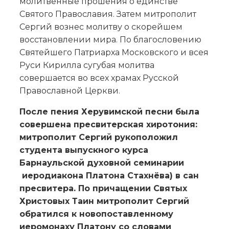
молитвенные прошения о единстве
Святого Православия. Затем митрополит
Сергий вознес молитву о скорейшем
восстановлении мира. По благословению
Святейшего Патриарха Московского и всея
Руси Кирилла сугубая молитва
совершается во всех храмах Русской
Православной Церкви.
После пения Херувимской песни была
совершена пресвитерская хиротония:
митрополит Сергий рукоположил
студента выпускного курса
Барнаульской духовной семинарии
иеродиакона Платона Стахнёва) в сан
пресвитера. По причащении Святых
Христовых Таин митрополит Сергий
обратился к новопоставленному
иеромонаху Платону со словами