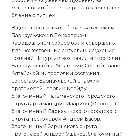
соборным служением духовенства
митрополии было совершено всенощное
бдение с литией.
В день праздника Собора святых земли
Барнаульской в Покровском
кафедральном соборе были совершены
две Божественные литургии. Служение
поздней Литургии возглавил митрополит
Барнаульский и Алтайский Сергий. Главе
Алтайской митрополии сослужили
секретарь Барнаульской епархии
протоиерей Георгий Крейдун,
благочинный Тальменского городского
округа архимандрит Иларион (Морозов),
благочинный Барнаульского городского
округа протоиерей Андрей Басов,
благочинный Заринского округа
протоиерей Андрей Ушаков, благочинный