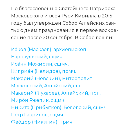
По бла­го­сло­ве­нию Свя­тей­ше­го Пат­ри­ар­ха
Мос­ков­ско­го и всея Ру­си Ки­рил­ла в 2015
го­ду был утвер­жден Со­бор Ал­тай­ских свя­
тых с днем празд­но­ва­ния в пер­вое вос­кре­
се­ние по­сле 20 сен­тяб­ря. В Со­бор во­шли:
Иа́ков (Маскаев), архиепископ
Барнаульский, сщмч.
Иоа́нн Можирин, сщмч.
Киприа́н (Нелидов), прмч.
Мака́рий (Невский), митрополит
Московский, Алтайский, свт.
Макарий (Глухарев), Алтайский, прп.
Миро́н Ржепик, сщмч.
Никита (Прибытков), Белевский, сщмч.
Петр Гаврилов, сщмч.
Фео́дор (Никитин), прмч.