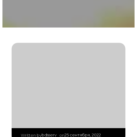
|
bdsserv
25 сентября, 2022
Written by
on