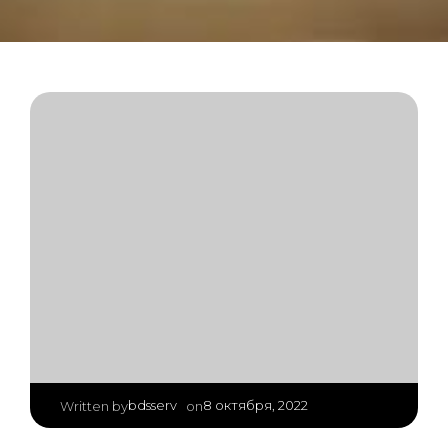
|
bdsserv
8 октября, 2022
Written by
on