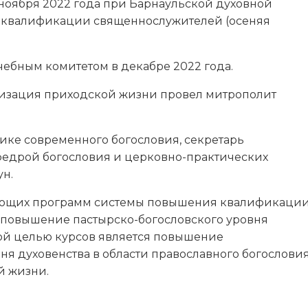
0 ноября 2022 года при Барнаульской духовной
 квалификации священнослужителей (осеняя
ебным комитетом в декабре 2022 года.
изация приходской жизни провел митрополит
ке современного богословия, секретарь
едрой богословия и церковно-практических
н.
гающих программ системы повышения квалификаци
 повышение пастырско-богословского уровня
ой целью курсов является повышение
ня духовенства в области православного богослови
й жизни.