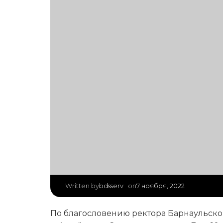
|
bdsserv
7 ноября, 2022
Written by
on
По благословению ректора Барнаульско