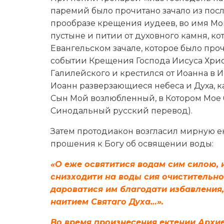
паремий было прочитано зачало из послан
прообразе крещения иудеев, во имя Мои
пустыне и питии от духовного камня, ко
Евангельском зачале, которое было про
событии Крещения Господа Иисуса Христ
Галилейского и крестился от Иоанна в И
Иоанн разверзающиеся небеса и Духа, как
Сын Мой возлюбленный, в Котором Мое бл
Синодальный русский перевод).
Затем протодиакон возгласил мирную е
прошения к Богу об освящении воды:
«О еже освятитися водам сим силою, и
снизходити на воды сия очистительн
дароватися им благодати избавления,
наитием Святаго Духа…».
Во время произнесения ектении Архие