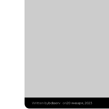
|
bdsserv
20 января, 2023
Written by
on