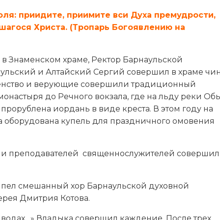
голя: приидите, приимите вси Духа премудрости,
ьшагося Христа. (Тропарь Богоявлению на
 в Знаменском храме, Ректор Барнаульской
ульский и Алтайский Сергий совершил в храме чи
венство и верующие совершили традиционный
монастыря до Речного вокзала, где на льду реки Об
рорублена иордань в виде креста. В этом году на
ла оборудована купель для праздничного омовения
нии преподавателей священнослужителей совершил
пел смешанный хор Барнаульской духовной
рея Дмитрия Котова.
 водах…» Владыка совершил каждение. После трех