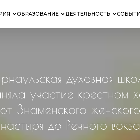
РИЯ
ОБРАЗОВАНИЕ
ДЕЯТЕЛЬНОСТЬ
СОБЫТ
арнаульская духовная шко
няла участие крестном 
от Знаменского женског
настыря до Речного вокз