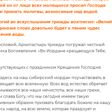
ой он от лица всех молящихся просил Господа
и принять молитвы, возносимые над водой.
ргий во всеуслышание трижды возгласил: «Велий
иединоже слово довольно будет к пению чудес
щение воды.
ословий, Архипастырь трижды погружал честный
ника Богоявления: «Во Иордане крещающуся Тебе,
сутствующих с праздником Крещения Господня:
 здесь на наш сибирский иордан поучаствовать в
ящает всю вселенную. Всех вод естество обретает
 омываются все наши нечистоты, все наши грехи,
и слава Богу, что мы сегодня имеем такую
 дивным образом призвать благодать Божию на нашу
есь народ, на всю землю, которая празднует и