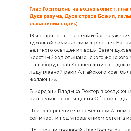
Глас Господень на водах вопиет, гла
Духа разума, Духа страха Божия, явл
освящении воды.)
19 января, по завершении богослужения
духовной семинарии митрополит Барна
великого освящения воды. Затем духо
крестный ход от Знаменского женского 
был оборудован Крещенский городок и п
льду главной реки Алтайского края бы
желающих.
В иордани Владыка-Ректор в сослуже
чин великого освящения Обской воды.
При совершение чина Великой Агисмы 
семинарии под управлением регента ие
При пении тропарей «Глас Господень на