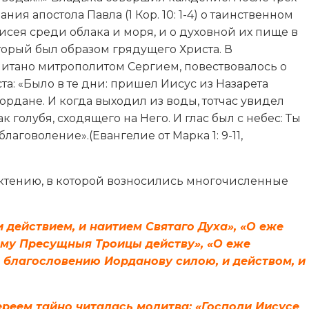
ия апостола Павла (1 Кор. 10: 1-4) о таинственном
сея среди облака и моря, и о духовной их пище в
торый был образом грядущего Христа. В
читано митрополитом Сергием, повествовалось о
а: «Было в те дни: пришел Иисус из Назарета
ордане. И когда выходил из воды, тотчас увидел
 голубя, сходящего на Него. И глас был с небес: Ты
аговоление».(Евангелие от Марка 1: 9-11,
ктению, в которой возносились многочисленные
 действием, и наитием Святаго Духа», «О еже
ому Пресущныя Троицы действу», «О еже
 благословению Иорданову силою, и действом, и
реем тайно читалась молитва: «Господи Иисусе