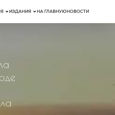
ИЯ
ИЗДАНИЯ
НА ГЛАВНУЮ
НОВОСТИ
ла
ходе
о
ала