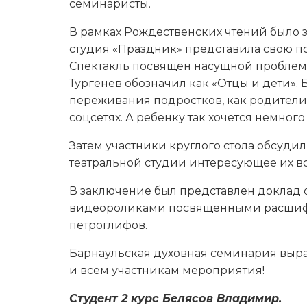
семинаристы.
В рамках Рождественских чтений было з
студия «Праздник» представила свою п
Спектакль посвящен насущной проблеме 
Тургенев обозначил как «Отцы и дети»
переживания подростков, как родители уд
соцсетях. А ребенку так хочется немног
Затем участники круглого стола обсудил
театральной студии интересующее их в
В заключение был представлен доклад
видеороликами посвященными расшифр
петроглифов.
Барнаульская духовная семинария выра
и всем участникам мероприятия!
Студент 2 курс Белясов Владимир.