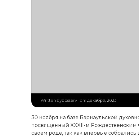
|
bdsserv
1 декабря, 2023
Written by
on
30 ноября на базе Барнаульской духов
посвященный XXXII-м Рождественским 
своем роде, так как впервые собрались