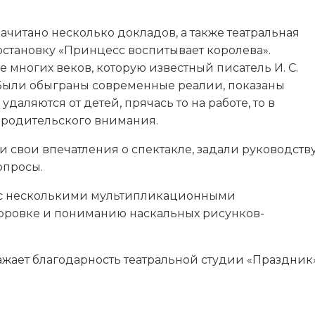
ачитано несколько докладов, а также театральная
остановку «Принцесс воспитывает королева».
многих веков, которую известный писатель И. С.
. Были обыграны современные реалии, показаны
аляются от детей, прячась то на работе, то в
о родительского внимания.
и свои впечатления о спектакле, задали руководств
опросы.
 с несколькими мультипликационными
овке и пониманию наскальных рисунков-
жает благодарность театральной студии «Праздник