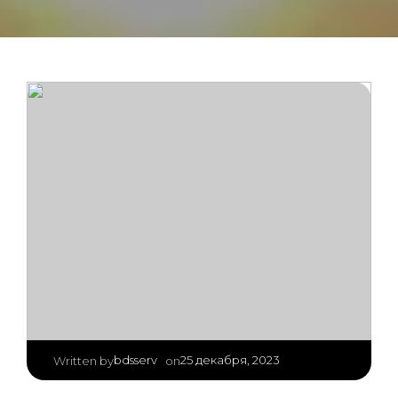
|
bdsserv
25 декабря, 2023
Written by
on