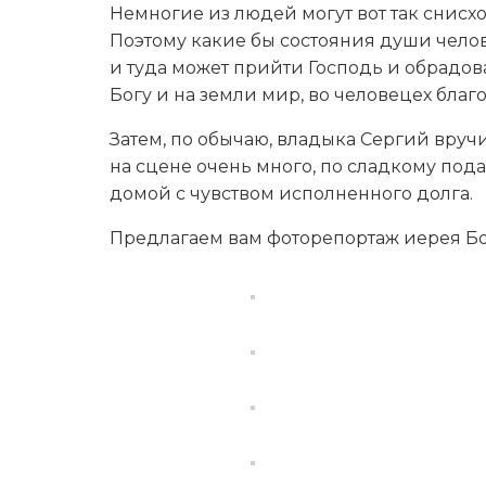
Немногие из людей могут вот так снисход
Поэтому какие бы состояния души челов
и туда может прийти Господь и обрадов
Богу и на земли мир, во человецех благ
Затем, по обычаю, владыка Сергий вруч
на сцене очень много, по сладкому пода
домой с чувством исполненного долга.
Предлагаем вам фоторепортаж иерея Бо