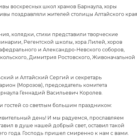
ивы воскресных школ храмов Барнаула, хоры
ивы поздравляли жителей столицы Алтайского кра
ия, колядки, стихи представили творческие
инарии, Регентской школы, хора Лилей, хоров
афедрального и Александро-Невского соборов,
икольского, Димитрия Ростовского, Живоначальной
ский и Алтайский Сергий и секретарь
рион (Морозов), председатель комитета
арнаула Геннадий Васильевич Королев.
и гостей со светлым большим праздником:
дивительный день! И мы радуемся, прославляем
ставил в душе нашей добрый свет, оставил такой
его года. Господь пришел смиренно к нам с вами.