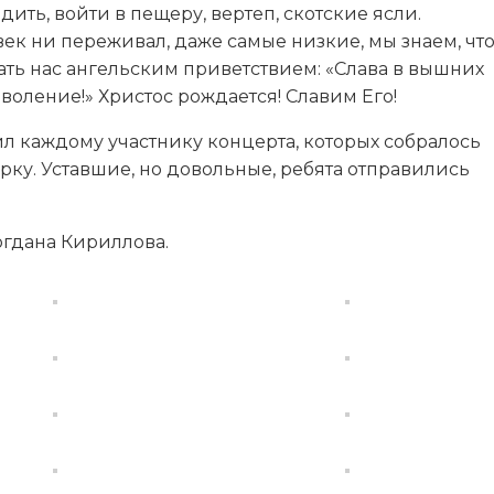
ить, войти в пещеру, вертеп, скотские ясли.
ек ни переживал, даже самые низкие, мы знаем, чт
ать нас ангельским приветствием: «Слава в вышних
оволение!» Христос рождается! Славим Его!
ил каждому участнику концерта, которых собралось
рку. Уставшие, но довольные, ребята отправились
гдана Кириллова.