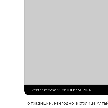
|
bdsserv
10 января, 2024
Written by
on
По традиции, ежегодно, в столице Алта