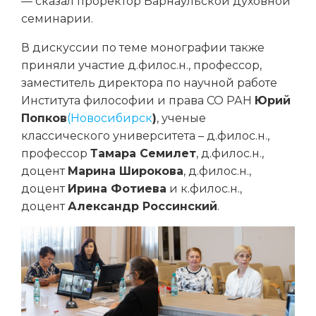
—
сказал проректор Барнаульской духовной
семинарии.
В дискуссии по теме монографии также
приняли участие д.филос.н., профессор,
заместитель директора по научной работе
Института философии и права СО РАН
Юрий
Попков
(Новосибирск
)
, ученые
классического университета – д.филос.н.,
профессор
Тамара Семилет
, д.филос.н.,
доцент
Марина Широкова
, д.филос.н.,
доцент
Ирина Фотиева
и к.филос.н.,
доцент
Александр Россинский
.