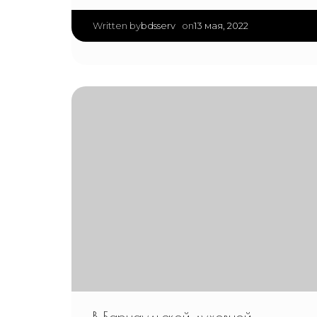
|
bdsserv
13 мая, 2022
Written by
on
В Барнаульской духовной