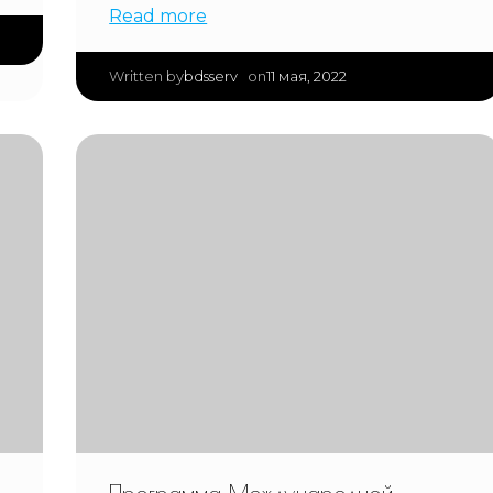
Read more
|
bdsserv
11 мая, 2022
Written by
on
Программа Международной