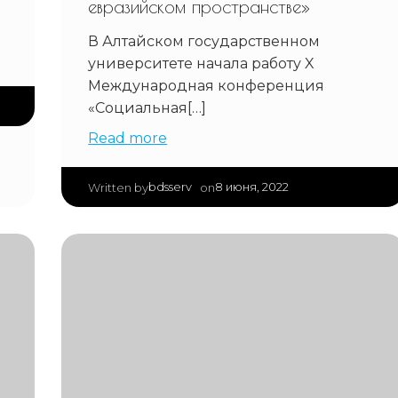
евразийском пространстве»
В Алтайском государственном
университете начала работу X
Международная конференция
«Социальная[…]
Read more
|
bdsserv
8 июня, 2022
Written by
on