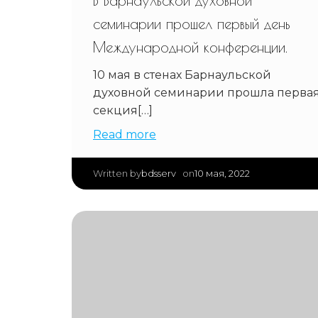
семинарии прошел первый день
Международной конференции.
10 мая в стенах Барнаульской
духовной семинарии прошла перва
секция[…]
Read more
|
bdsserv
10 мая, 2022
Written by
on