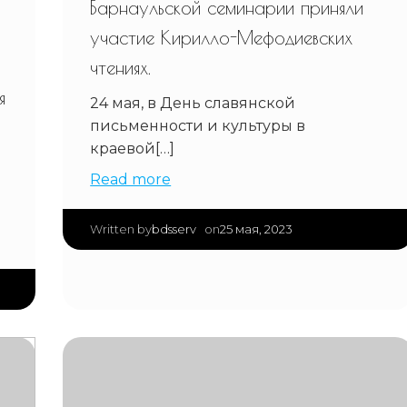
Барнаульской семинарии приняли
участие Кирилло-Мефодиевских
чтениях.
я
24 мая, в День славянской
.
письменности и культуры в
краевой[…]
Read more
|
bdsserv
25 мая, 2023
Written by
on