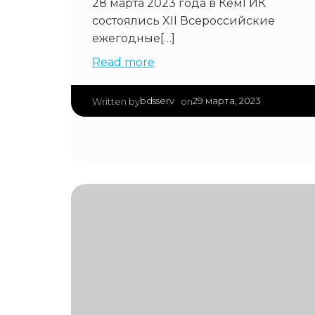
28 марта 2023 года в КемГИК
состоялись XII Всероссийские
ежегодные[…]
Read more
|
bdsserv
29 марта, 2023
Written by
on