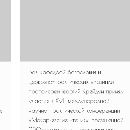
Зав. кафедрой богословия и
церковно-практических дисциплин
протоиерей Георгий Крейдун принял
участие в XVII международной
е
научно-практической конференции
«Макарьевские чтения», посвященной
230-летию со дня рождения прп.