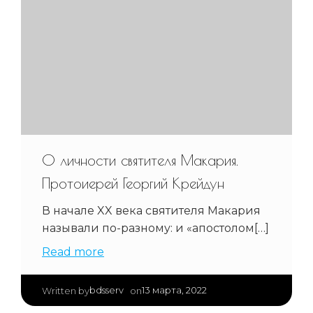
О личности святителя Макария.
Протоиерей Георгий Крейдун
В начале XX века святителя Макария
называли по-разному: и «апостолом[…]
Read more
|
bdsserv
13 марта, 2022
Written by
on