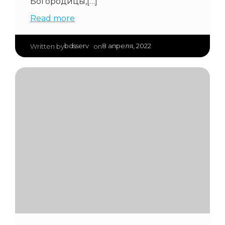
Богородицы,[…]
Read more
|
bdsserv
8 апреля, 2022
Written by
on