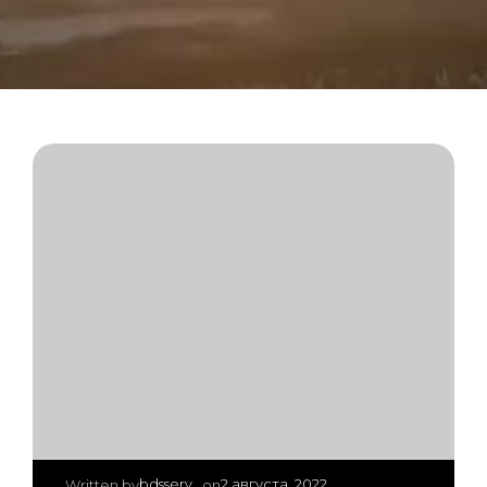
|
bdsserv
2 августа, 2022
Written by
on