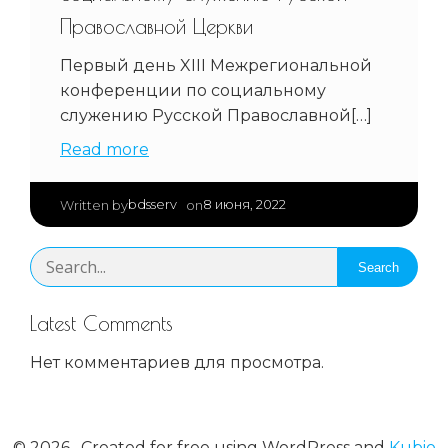
Православной Церкви
Первый день XIII Межрегиональной
конференции по социальному
служению Русской Православной[…]
Read more
|
bdsserv
8 июня, 2022
Written by
on
Search
Latest Comments
Нет комментариев для просмотра.
© 2026 . Created for free using WordPress and
Kubio