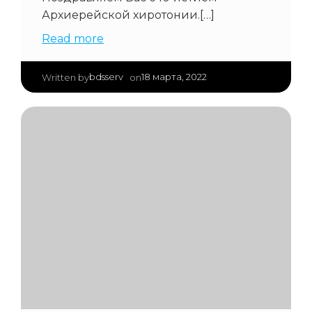
Архиерейской хиротонии.[…]
Read more
|
bdsserv
18 марта, 2022
Written by
on