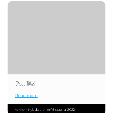
(Post Title)
Read more
|
bdsserv
18 марта, 2022
Written by
on