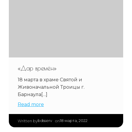
«Дар времён»
18 марта в храме Святой и
Живоначальной Троицы г.
Барнаула[…]
Read more
|
bdsserv
18 марта, 2022
Written by
on