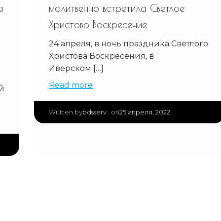
а
молитвенно встретила Светлое
Христово Воскресение
24 апреля, в ночь праздника Светлого
Христова Воскресения, в
Иверском […]
Read more
й
|
bdsserv
25 апреля, 2022
Written by
on